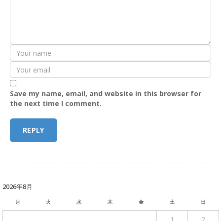
Save my name, email, and website in this browser for
the next time I comment.
2026年8月
月
火
水
木
金
土
日
1
2