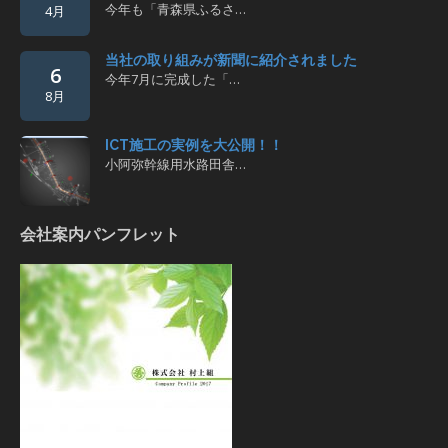
今年も「青森県ふるさ…
4月
当社の取り組みが新聞に紹介されました
6
今年7月に完成した「…
8月
ICT施工の実例を大公開！！
小阿弥幹線用水路田舎…
会社案内パンフレット