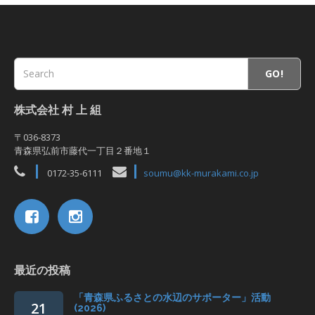
GO!
株式会社 村 上 組
〒036-8373
青森県弘前市藤代一丁目２番地１
0172-35-6111
soumu@kk-murakami.co.jp
最近の投稿
「青森県ふるさとの水辺のサポーター」活動
21
(2026)