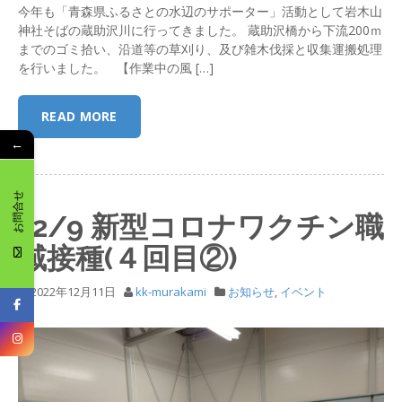
今年も「青森県ふるさとの水辺のサポーター」活動として岩木山
神社そばの蔵助沢川に行ってきました。 蔵助沢橋から下流200ｍ
までのゴミ拾い、沿道等の草刈り、及び雑木伐採と収集運搬処理
を行いました。 【作業中の風 […]
READ MORE
←
お問合せ
12/9 新型コロナワクチン職
域接種(４回目②)
2022年12月11日
kk-murakami
お知らせ
,
イベント