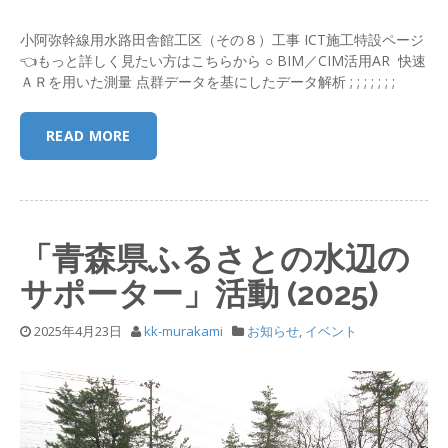
小阿弥幹線用水路田舎館工区（その８）工事 ICT施工特設ページ
👈もっと詳しく見たい方はこちらから ○ BIM／CIM活用AR 快速
ＡＲを用いた測量 点群データを基にしたデータ解析 ; ; ; ; ; ; ;
READ MORE
「青森県ふるさとの水辺の
サポーター」活動 (2025)
2025年4月23日
kk-murakami
お知らせ
,
イベント