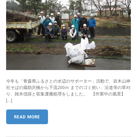
今年も「青森県ふるさとの水辺のサポーター」活動で、岩木山神
社そばの蔵助沢橋から下流200ｍ までのゴミ拾い、沿道等の草刈
り、雑木伐採と収集運搬処理をしました。 【作業中の風景】
[…]
READ MORE