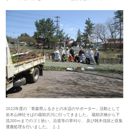
2022年度の「青森県ふるさとの水辺のサポーター」活動として
岩木山神社そばの蔵助沢川に行ってきました。 蔵助沢橋から下
流200ｍまでのゴミ拾い、沿道等の草刈り、 及び雑木伐採と収集
運搬処理を行いました。 […]