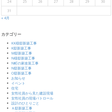
24
25
26
27
28
29
30
31
« 4月
カテゴリー
KK様邸新築工事
K邸新築工事
M邸新築工事
N様邸新築工事
N町の家改装工事
N邸新築工事
O邸新築工事
お知らせ
イベント
住宅
女性社員から見た建設現場
女性社員の現場パトロール
設計のひとりごと
Ａ邸新築工事