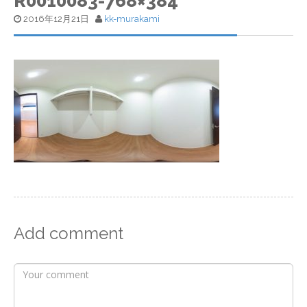
R0010083-768×384
2016年12月21日
kk-murakami
Add comment