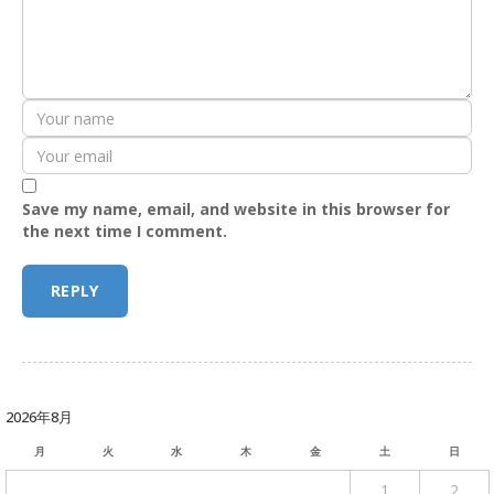
Save my name, email, and website in this browser for
the next time I comment.
2026年8月
月
火
水
木
金
土
日
1
2