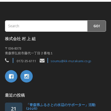
GO!
株式会社 村 上 組
〒036-8373
青森県弘前市藤代一丁目２番地１
0172-35-6111
soumu@kk-murakami.co.jp
最近の投稿
「青森県ふるさとの水辺のサポーター」活動
21
(2026)