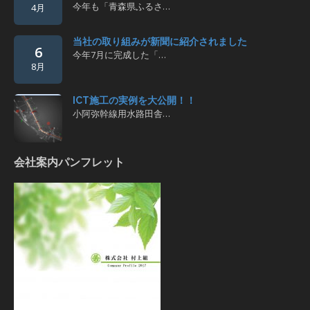
今年も「青森県ふるさ…
4月
当社の取り組みが新聞に紹介されました
6
今年7月に完成した「…
8月
ICT施工の実例を大公開！！
小阿弥幹線用水路田舎…
会社案内パンフレット