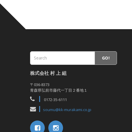
GO!
株式会社 村 上 組
〒036-8373
青森県弘前市藤代一丁目２番地１
0172-35-6111
soumu@kk-murakami.co.jp