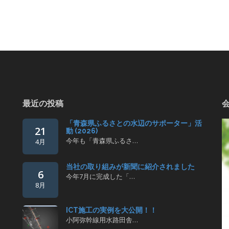
最近の投稿
「青森県ふるさとの水辺のサポーター」活
21
動 (2026)
今年も「青森県ふるさ…
4月
当社の取り組みが新聞に紹介されました
6
今年7月に完成した「…
8月
ICT施工の実例を大公開！！
小阿弥幹線用水路田舎…