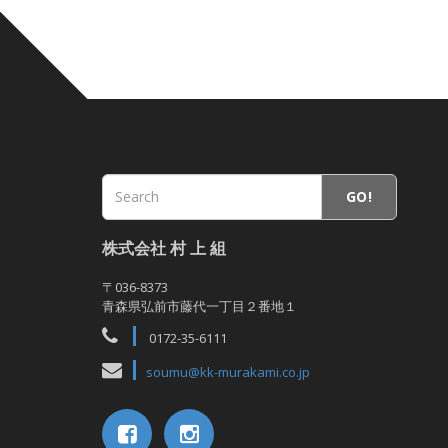
GO!
株式会社 村 上 組
〒036-8373
青森県弘前市藤代一丁目２番地１
0172-35-6111
soumu@kk-murakami.co.jp