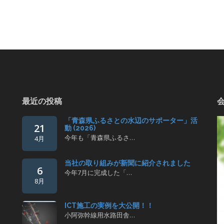
最近の投稿
「青森県ふるさとの水辺のサポーター」活
21
動 (2026)
今年も「青森県ふるさ…
4月
当社の取り組みが新聞に紹介されました
6
今年7月に完成した「…
8月
ICT施工の実例を大公開！！
小阿弥幹線用水路田舎…