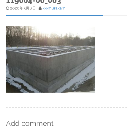
119004-00_003
2020年5月8日
kk-murakami
Add comment