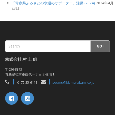
「青森県ふるさとの水辺のサポーター」活動 (2024)
2024年4月
28日
GO!
株式会社 村 上 組
〒036-8373
青森県弘前市藤代一丁目２番地１
0172-35-6111
soumu@kk-murakami.co.jp