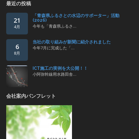
最近の投稿
「青森県ふるさとの水辺のサポーター」活動
21
(2026)
今年も「青森県ふるさ…
4月
当社の取り組みが新聞に紹介されました
6
今年7月に完成した「…
8月
ICT施工の実例を大公開！！
小阿弥幹線用水路田舎…
会社案内パンフレット