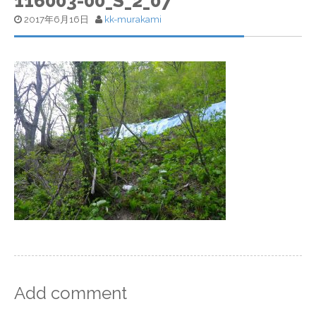
116003-00_S_2_07
2017年6月16日
kk-murakami
Add comment