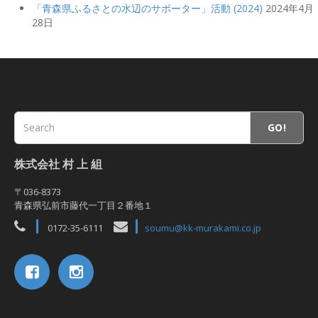
「青森県ふるさとの水辺のサポーター」活動 (2024)
2024年4月
28日
GO!
株式会社 村 上 組
〒036-8373
青森県弘前市藤代一丁目２番地１
0172-35-6111
soumu@kk-murakami.co.jp