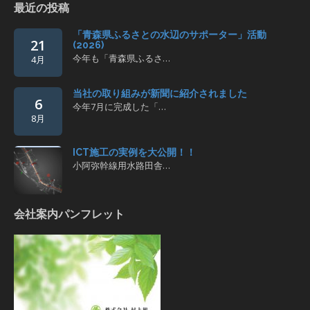
最近の投稿
「青森県ふるさとの水辺のサポーター」活動
21
(2026)
今年も「青森県ふるさ…
4月
当社の取り組みが新聞に紹介されました
6
今年7月に完成した「…
8月
ICT施工の実例を大公開！！
小阿弥幹線用水路田舎…
会社案内パンフレット