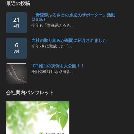
最近の投稿
「青森県ふるさとの水辺のサポーター」活動
21
(2026)
今年も「青森県ふるさ…
4月
当社の取り組みが新聞に紹介されました
6
今年7月に完成した「…
8月
ICT施工の実例を大公開！！
小阿弥幹線用水路田舎…
会社案内パンフレット