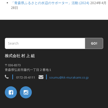
「青森県ふるさとの水辺のサポーター」活動 (2024)
2024年4月
28日
GO!
株式会社 村 上 組
〒036-8373
青森県弘前市藤代一丁目２番地１
0172-35-6111
soumu@kk-murakami.co.jp