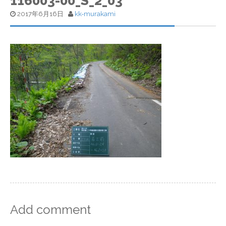
116003-00_S_2_03
2017年6月16日
kk-murakami
Add comment