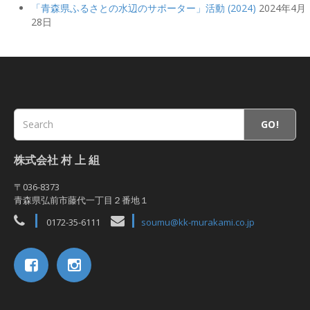
「青森県ふるさとの水辺のサポーター」活動 (2024)
2024年4月
28日
GO!
株式会社 村 上 組
〒036-8373
青森県弘前市藤代一丁目２番地１
0172-35-6111
soumu@kk-murakami.co.jp