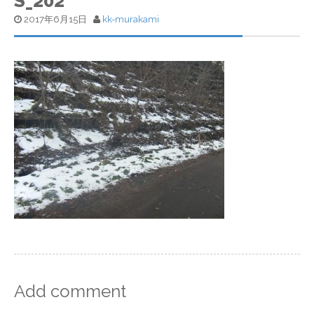
S_202
2017年6月15日
kk-murakami
Add comment