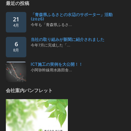
最近の投稿
「青森県ふるさとの水辺のサポーター」活動
21
(2026)
今年も「青森県ふるさ…
4月
当社の取り組みが新聞に紹介されました
6
今年7月に完成した「…
8月
ICT施工の実例を大公開！！
小阿弥幹線用水路田舎…
会社案内パンフレット