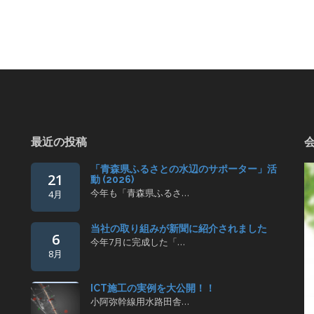
最近の投稿
「青森県ふるさとの水辺のサポーター」活
21
動 (2026)
今年も「青森県ふるさ…
4月
当社の取り組みが新聞に紹介されました
6
今年7月に完成した「…
8月
ICT施工の実例を大公開！！
小阿弥幹線用水路田舎…