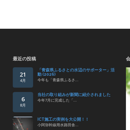
最近の投稿
「青森県ふるさとの水辺のサポーター」活
21
動 (2026)
今年も「青森県ふるさ…
4月
当社の取り組みが新聞に紹介されました
6
今年7月に完成した「…
8月
ICT施工の実例を大公開！！
小阿弥幹線用水路田舎…