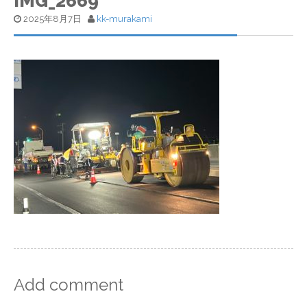
IMG_2669
2025年8月7日
kk-murakami
Add comment