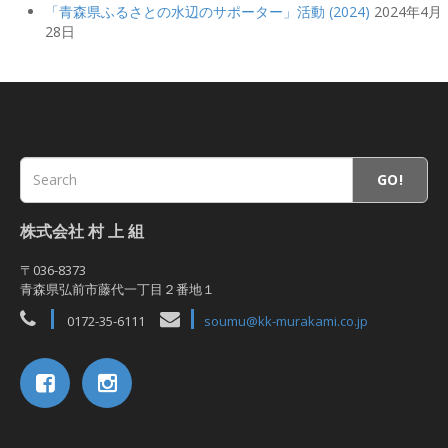
「青森県ふるさとの水辺のサポーター」活動 (2024)
2024年4月
28日
GO!
株式会社 村 上 組
〒036-8373
青森県弘前市藤代一丁目２番地１
0172-35-6111
soumu@kk-murakami.co.jp