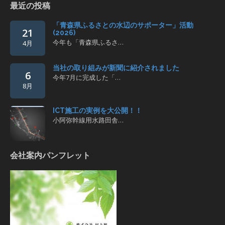
最近の投稿
「青森県ふるさとの水辺のサポーター」活動
21
(2026)
今年も「青森県ふるさ…
4月
当社の取り組みが新聞に紹介されました
6
今年7月に完成した「…
8月
ICT施工の実例を大公開！！
小阿弥幹線用水路田舎…
会社案内パンフレット