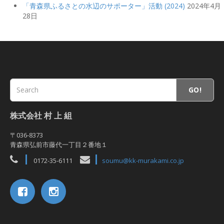
「青森県ふるさとの水辺のサポーター」活動 (2024)
2024年4月
28日
GO!
株式会社 村 上 組
〒036-8373
青森県弘前市藤代一丁目２番地１
0172-35-6111
soumu@kk-murakami.co.jp