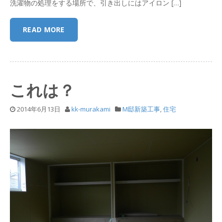
洗濯物の処理をする場所で、引き出しにはアイロン […]
READ MORE
これは？
2014年6月13日
kk-murakami
M邸新築工事
,
住宅