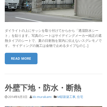
ダイライトの上にサッシを取り付けてからから「透湿防水シー
ト」を貼ります。写真のシートはサイデイングメーカー純正の遮
熱タイプのシートで、夏の日射熱を室内に伝えないスグレモノで
す。 サイディングの施工は金物で止めるタイプなの […]
READ MORE
外壁下地・防水・断熱
2014年6月3日
kk-murakami
M邸新築工事
,
住宅