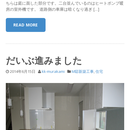
ちらは庭に面した部分です。二台並んでいるのはヒートポンプ暖
房の室外機です。 道路側の車庫は暗くなり過ぎ […]
READ MORE
だいぶ進みました
2014年6月15日
kk-murakami
M邸新築工事
,
住宅