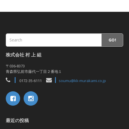
GO!
株式会社 村 上 組
〒036-8373
青森県弘前市藤代一丁目２番地１
0172-35-6111
soumu@kk-murakami.co.jp
最近の投稿