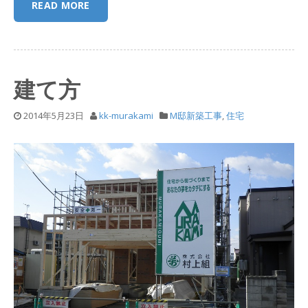
READ MORE
建て方
2014年5月23日
kk-murakami
M邸新築工事
,
住宅