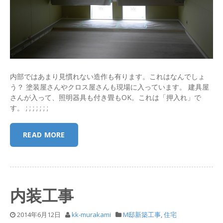
内部ではあまり見慣れない造作も有ります。これはなんでしょ
う？ 塗装屋さんやクロス屋さんも現場に入っています。 建具屋
さんが入って、照明器具も付き畳もOK。これは「押入れ」で
す。 ; ; ; ; ; ; ;
READ MORE
内装工事
2014年6月12日
kk-murakami
M邸新築工事
,
住宅