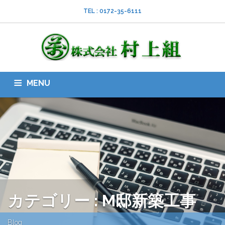
TEL : 0172-35-6111
MENU
HOME
会社案内
ISO
業務内容
採用情報
スタッフブログ
お問い合わせ
ダウンロード
SNS
カテゴリー : M邸新築工事
Blog