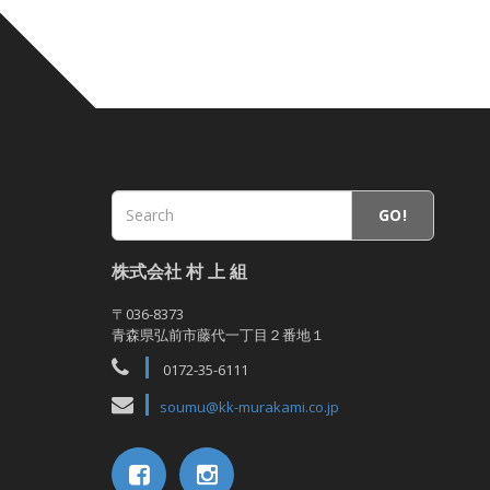
GO!
株式会社 村 上 組
〒036-8373
青森県弘前市藤代一丁目２番地１
0172-35-6111
soumu@kk-murakami.co.jp