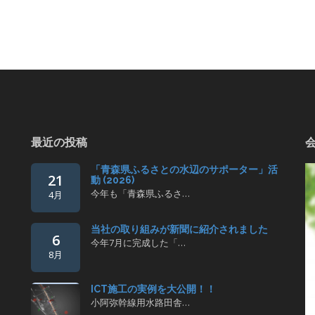
最近の投稿
「青森県ふるさとの水辺のサポーター」活
21
動 (2026)
今年も「青森県ふるさ…
4月
当社の取り組みが新聞に紹介されました
6
今年7月に完成した「…
8月
ICT施工の実例を大公開！！
小阿弥幹線用水路田舎…