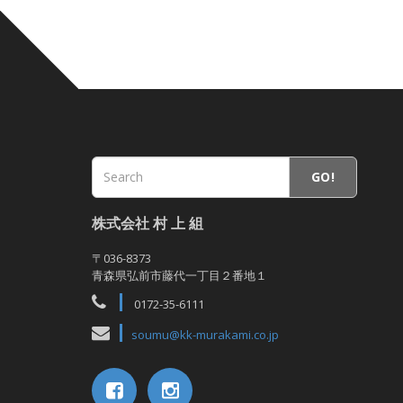
GO!
株式会社 村 上 組
〒036-8373
青森県弘前市藤代一丁目２番地１
0172-35-6111
soumu@kk-murakami.co.jp