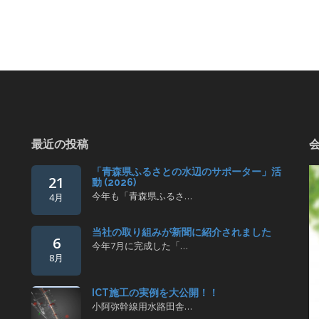
最近の投稿
「青森県ふるさとの水辺のサポーター」活
21
動 (2026)
今年も「青森県ふるさ…
4月
当社の取り組みが新聞に紹介されました
6
今年7月に完成した「…
8月
ICT施工の実例を大公開！！
小阿弥幹線用水路田舎…