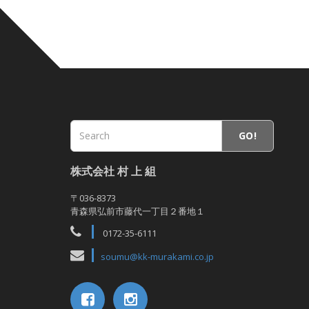
GO!
株式会社 村 上 組
〒036-8373
青森県弘前市藤代一丁目２番地１
0172-35-6111
soumu@kk-murakami.co.jp