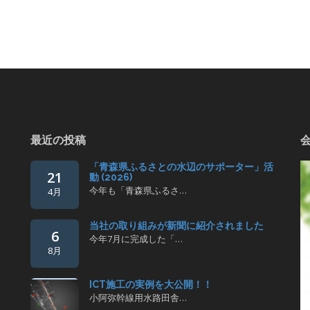
最近の投稿
「青森県ふるさとの水辺のサポーター」活
21
動 (2026)
今年も「青森県ふるさ…
4月
当社の取り組みが新聞に紹介されました
6
今年7月に完成した「…
8月
ICT施工の実例を大公開！！
小阿弥幹線用水路田舎…