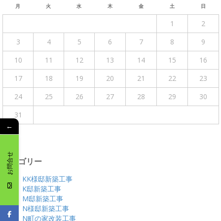
月
火
水
木
金
土
日
1
2
3
4
5
6
7
8
9
10
11
12
13
14
15
16
17
18
19
20
21
22
23
24
25
26
27
28
29
30
31
←
« 4月
お問合せ
カテゴリー
KK様邸新築工事
K邸新築工事
M邸新築工事
N様邸新築工事
N町の家改装工事