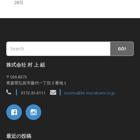
28日
GO!
株式会社 村 上 組
〒036-8373
青森県弘前市藤代一丁目２番地１
0172-35-6111
soumu@kk-murakami.co.jp
最近の投稿