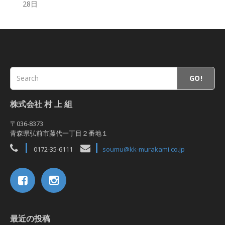
28日
GO!
株式会社 村 上 組
〒036-8373
青森県弘前市藤代一丁目２番地１
0172-35-6111
soumu@kk-murakami.co.jp
最近の投稿