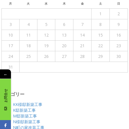
月
火
水
木
金
土
日
1
2
3
4
5
6
7
8
9
10
11
12
13
14
15
16
17
18
19
20
21
22
23
24
25
26
27
28
29
30
31
←
« 4月
お問合せ
カテゴリー
KK様邸新築工事
K邸新築工事
M邸新築工事
N様邸新築工事
N町の家改装工事