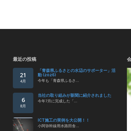
最近の投稿
「青森県ふるさとの水辺のサポーター」活
21
動 (2026)
今年も「青森県ふるさ…
4月
当社の取り組みが新聞に紹介されました
6
今年7月に完成した「…
8月
ICT施工の実例を大公開！！
小阿弥幹線用水路田舎…