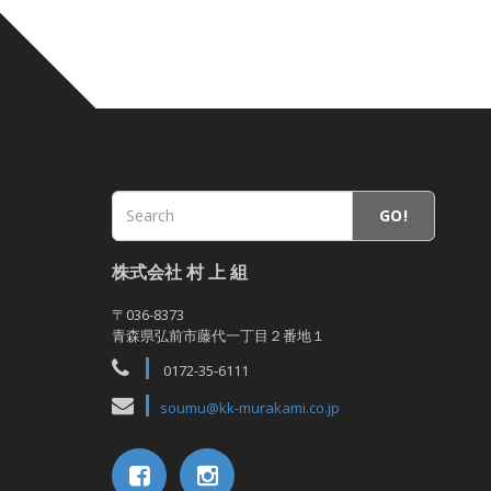
GO!
株式会社 村 上 組
〒036-8373
青森県弘前市藤代一丁目２番地１
0172-35-6111
soumu@kk-murakami.co.jp