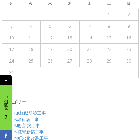
月
火
水
木
金
土
日
1
2
3
4
5
6
7
8
9
10
11
12
13
14
15
16
17
18
19
20
21
22
23
24
25
26
27
28
29
30
31
←
« 4月
お問合せ
カテゴリー
KK様邸新築工事
K邸新築工事
M邸新築工事
N様邸新築工事
N町の家改装工事