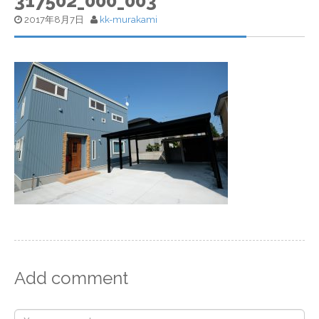
317502_000_003
2017年8月7日
kk-murakami
Add comment