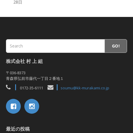
28日
GO!
株式会社 村 上 組
〒036-8373
青森県弘前市藤代一丁目２番地１
0172-35-6111
soumu@kk-murakami.co.jp
最近の投稿