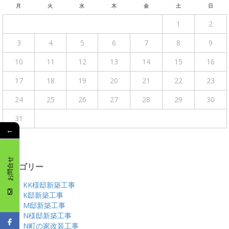
月
火
水
木
金
土
日
1
2
3
4
5
6
7
8
9
10
11
12
13
14
15
16
17
18
19
20
21
22
23
24
25
26
27
28
29
30
31
←
« 4月
お問合せ
カテゴリー
KK様邸新築工事
K邸新築工事
M邸新築工事
N様邸新築工事
N町の家改装工事