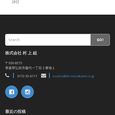
28日
GO!
株式会社 村 上 組
〒036-8373
青森県弘前市藤代一丁目２番地１
0172-35-6111
soumu@kk-murakami.co.jp
最近の投稿