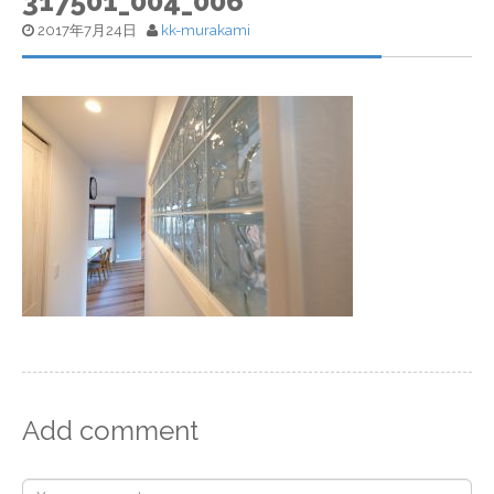
317501_004_006
2017年7月24日
kk-murakami
Add comment