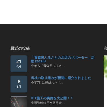
最近の投稿
「青森県ふるさとの水辺のサポーター」活
21
動 (2026)
今年も「青森県ふるさ…
4月
当社の取り組みが新聞に紹介されました
6
今年7月に完成した「…
8月
ICT施工の実例を大公開！！
小阿弥幹線用水路田舎…