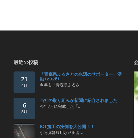
最近の投稿
「青森県ふるさとの水辺のサポーター」活
21
動 (2026)
今年も「青森県ふるさ…
4月
当社の取り組みが新聞に紹介されました
6
今年7月に完成した「…
8月
ICT施工の実例を大公開！！
小阿弥幹線用水路田舎…