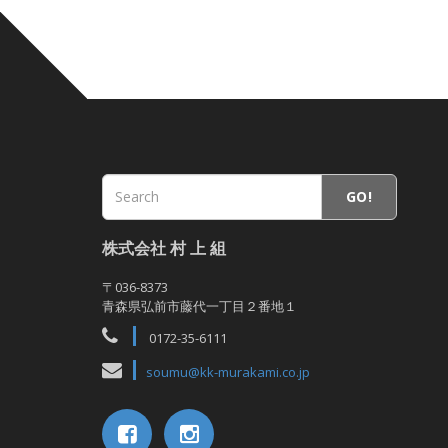
GO!
株式会社 村 上 組
〒036-8373
青森県弘前市藤代一丁目２番地１
0172-35-6111
soumu@kk-murakami.co.jp