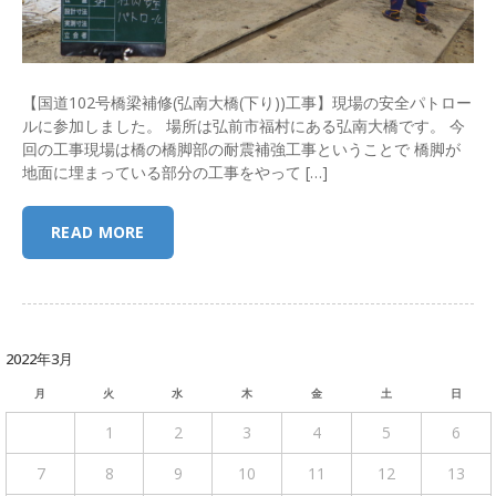
【国道102号橋梁補修(弘南大橋(下り))工事】現場の安全パトロー
ルに参加しました。 場所は弘前市福村にある弘南大橋です。 今
回の工事現場は橋の橋脚部の耐震補強工事ということで 橋脚が
地面に埋まっている部分の工事をやって […]
READ MORE
2022年3月
月
火
水
木
金
土
日
1
2
3
4
5
6
7
8
9
10
11
12
13