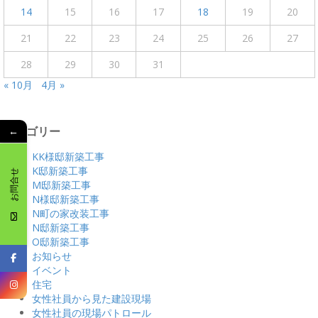
14
15
16
17
18
19
20
21
22
23
24
25
26
27
28
29
30
31
« 10月
4月 »
←
カテゴリー
KK様邸新築工事
K邸新築工事
お問合せ
M邸新築工事
N様邸新築工事
N町の家改装工事
N邸新築工事
O邸新築工事
お知らせ
イベント
住宅
女性社員から見た建設現場
女性社員の現場パトロール