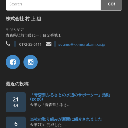
GO!
株式会社 村 上 組
〒036-8373
青森県弘前市藤代一丁目２番地１
0172-35-6111
soumu@kk-murakami.co.jp
最近の投稿
「青森県ふるさとの水辺のサポーター」活動
21
(2026)
今年も「青森県ふるさ…
4月
当社の取り組みが新聞に紹介されました
6
今年7月に完成した「…