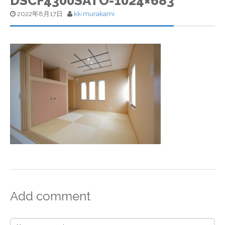
DSCF4300SATO-1024×683
2022年8月17日
kk-murakami
Add comment