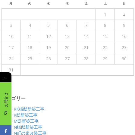
月
火
水
木
金
土
日
1
2
3
4
5
6
7
8
9
10
11
12
13
14
15
16
17
18
19
20
21
22
23
24
25
26
27
28
29
30
31
←
« 4月
お問合せ
カテゴリー
KK様邸新築工事
K邸新築工事
M邸新築工事
N様邸新築工事
N町の家改装工事