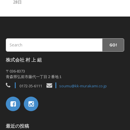
28日
GO!
株式会社 村 上 組
〒036-8373
青森県弘前市藤代一丁目２番地１
0172-35-6111
soumu@kk-murakami.co.jp
最近の投稿