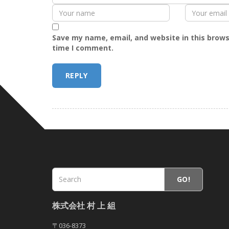
Save my name, email, and website in this brows
time I comment.
GO!
株式会社 村 上 組
〒036-8373