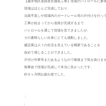
【越水地区道路改良舗装工事】現場のパトロールに参
現場はほとんど完成しており、
法面手直しや現場内のガードレール等の片付けを行っ
工事が始まってから道路が完成するまで
パトロールを通じて現場を見てきましたが、
その素晴らしい出来にとても感動しました。
建設業は人々の生活を支えている職業であることを
改めて感じることができました。
片付け作業等まだあるようなので最後まで気を抜けま
無事故で現場が完成して本当に良かったです。
約９ヶ月間お疲れ様でした。
;
;