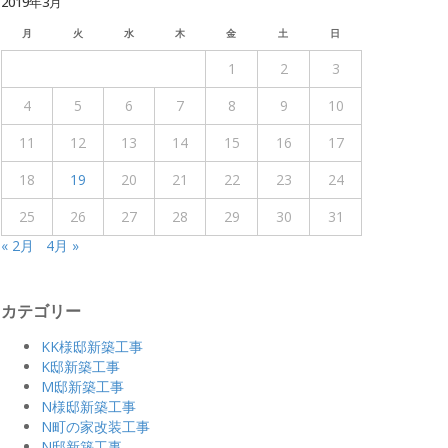
2019年3月
月
火
水
木
金
土
日
1
2
3
4
5
6
7
8
9
10
11
12
13
14
15
16
17
18
19
20
21
22
23
24
25
26
27
28
29
30
31
« 2月
4月 »
カテゴリー
KK様邸新築工事
K邸新築工事
M邸新築工事
N様邸新築工事
N町の家改装工事
N邸新築工事