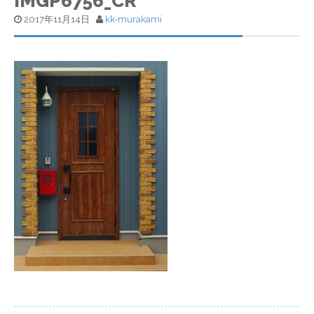
IMGP6756_CR
2017年11月14日
kk-murakami