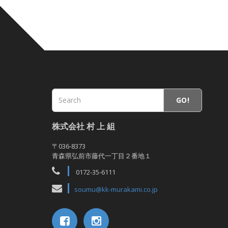
GO!
株式会社 村 上 組
〒036-8373
青森県弘前市藤代一丁目２番地１
0172-35-6111
soumu@kk-murakami.co.jp