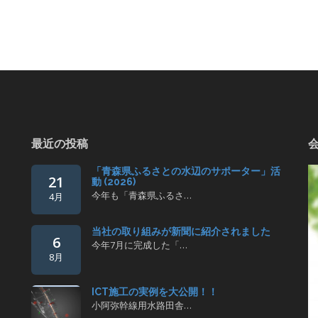
最近の投稿
「青森県ふるさとの水辺のサポーター」活
21
動 (2026)
今年も「青森県ふるさ…
4月
当社の取り組みが新聞に紹介されました
6
今年7月に完成した「…
8月
ICT施工の実例を大公開！！
小阿弥幹線用水路田舎…