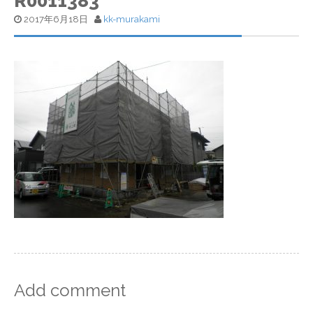
R0011383
2017年6月18日
kk-murakami
Add comment