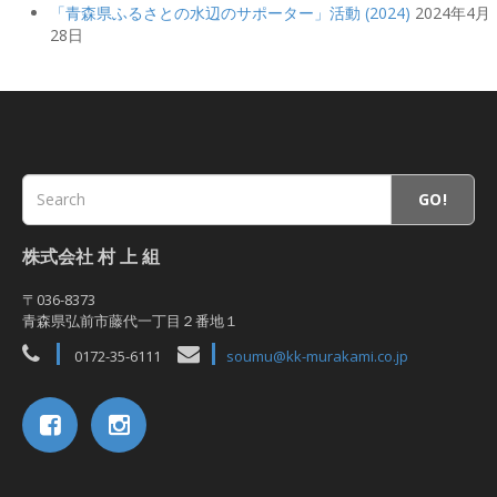
「青森県ふるさとの水辺のサポーター」活動 (2024)
2024年4月
28日
GO!
株式会社 村 上 組
〒036-8373
青森県弘前市藤代一丁目２番地１
0172-35-6111
soumu@kk-murakami.co.jp