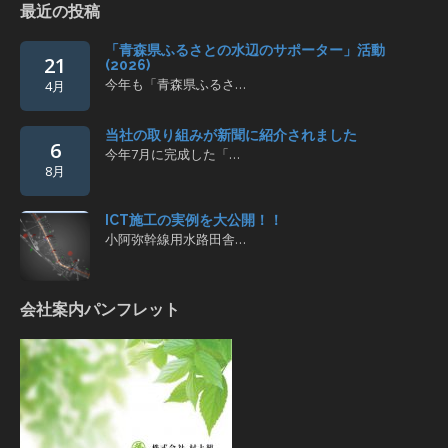
最近の投稿
「青森県ふるさとの水辺のサポーター」活動
21
(2026)
今年も「青森県ふるさ…
4月
当社の取り組みが新聞に紹介されました
6
今年7月に完成した「…
8月
ICT施工の実例を大公開！！
小阿弥幹線用水路田舎…
会社案内パンフレット