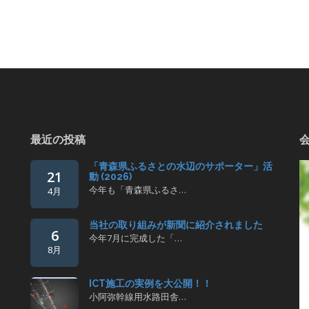
最近の投稿
「青森県ふるさとの水辺のサポーター」活
21
動 (2026)
今年も「青森県ふるさ…
4月
当社の取り組みが新聞に紹介されました
6
今年7月に完成した「…
8月
ICT施工の実例を大公開！！
小阿弥幹線用水路田舎…