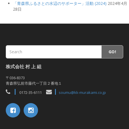
「青森県ふるさとの水辺のサポーター」活動 (2024)
2024年4月
28日
GO!
株式会社 村 上 組
〒036-8373
青森県弘前市藤代一丁目２番地１
0172-35-6111
soumu@kk-murakami.co.jp