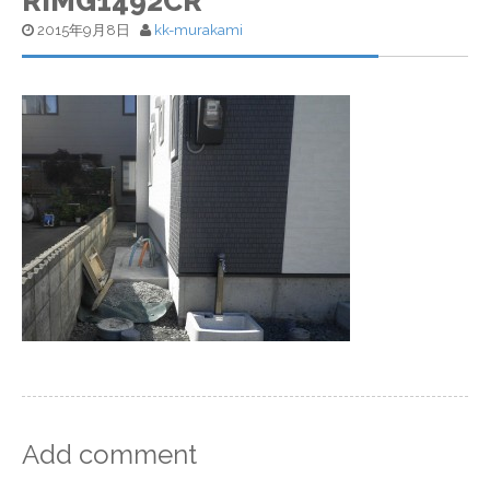
RIMG1492CR
2015年9月8日
kk-murakami
Add comment