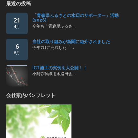
最近の投稿
「青森県ふるさとの水辺のサポーター」活動
21
(2026)
今年も「青森県ふるさ…
4月
当社の取り組みが新聞に紹介されました
6
今年7月に完成した「…
8月
ICT施工の実例を大公開！！
小阿弥幹線用水路田舎…
会社案内パンフレット