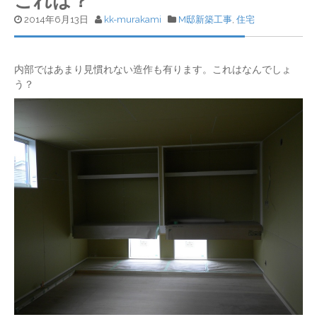
これは？
2014年6月13日
kk-murakami
M邸新築工事
,
住宅
内部ではあまり見慣れない造作も有ります。これはなんでしょ
う？