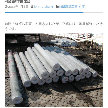
地盤補強
2014年5月8日
kk-murakami
M邸新築工事
,
住宅
前回「杭打ち工事」と書きましたが、正式には「地盤補強」だそ
うです。