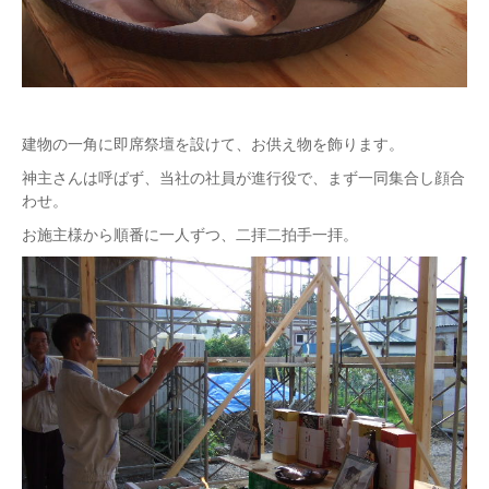
建物の一角に即席祭壇を設けて、お供え物を飾ります。
神主さんは呼ばず、当社の社員が進行役で、まず一同集合し顔合
わせ。
お施主様から順番に一人ずつ、二拝二拍手一拝。