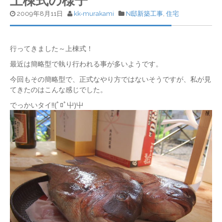
上棟式の様子
2009年8月11日
kk-murakami
N邸新築工事
,
住宅
行ってきました～上棟式！
最近は簡略型で執り行われる事が多いようです。
今回もその簡略型で、正式なやり方ではないそうですが、私が見
てきたのはこんな感じでした。
でっかいタイ!!(ﾟﾛﾟ屮)屮