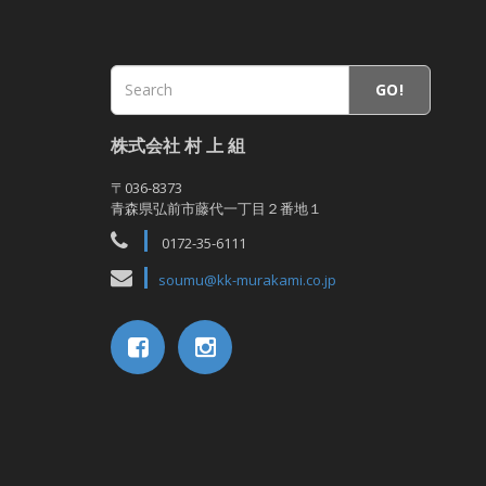
GO!
株式会社 村 上 組
〒036-8373
青森県弘前市藤代一丁目２番地１
0172-35-6111
soumu@kk-murakami.co.jp