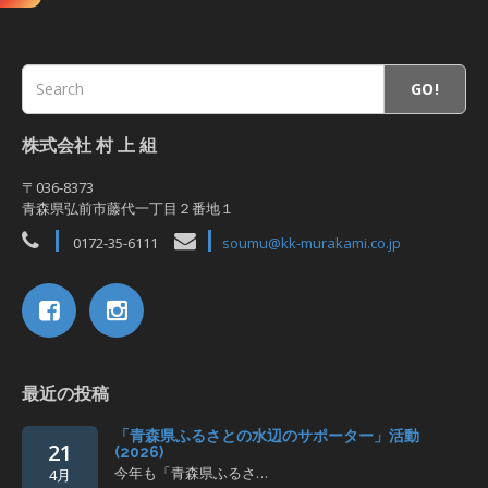
GO!
株式会社 村 上 組
〒036-8373
青森県弘前市藤代一丁目２番地１
0172-35-6111
soumu@kk-murakami.co.jp
最近の投稿
「青森県ふるさとの水辺のサポーター」活動
21
(2026)
今年も「青森県ふるさ…
4月