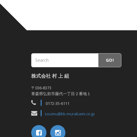
GO!
株式会社 村 上 組
〒036-8373
青森県弘前市藤代一丁目２番地１
0172-35-6111
soumu@kk-murakami.co.jp