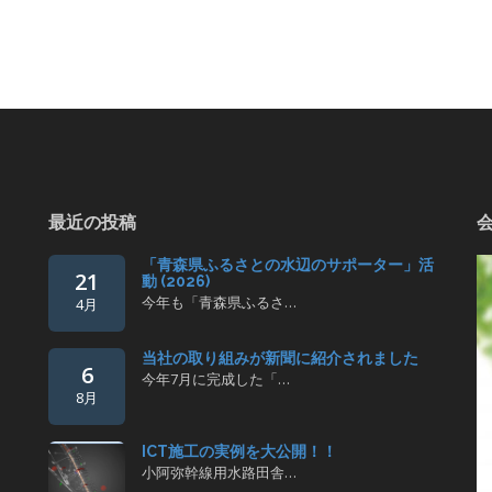
最近の投稿
「青森県ふるさとの水辺のサポーター」活
21
動 (2026)
今年も「青森県ふるさ…
4月
当社の取り組みが新聞に紹介されました
6
今年7月に完成した「…
8月
ICT施工の実例を大公開！！
小阿弥幹線用水路田舎…