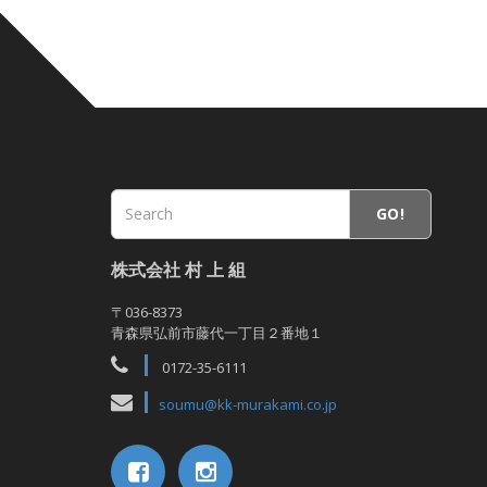
GO!
株式会社 村 上 組
〒036-8373
青森県弘前市藤代一丁目２番地１
0172-35-6111
soumu@kk-murakami.co.jp