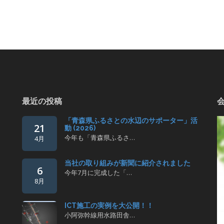
最近の投稿
「青森県ふるさとの水辺のサポーター」活
21
動 (2026)
今年も「青森県ふるさ…
4月
当社の取り組みが新聞に紹介されました
6
今年7月に完成した「…
8月
ICT施工の実例を大公開！！
小阿弥幹線用水路田舎…