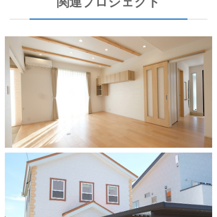
関連プロジェクト
HOUSE-住宅-
弘前市 O邸
HOUSE-住宅-
K邸（取上）