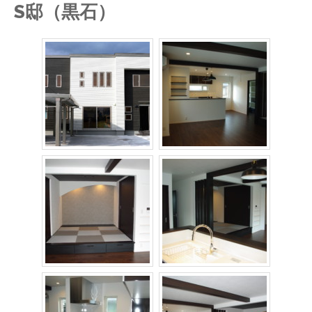
S邸（黒石）