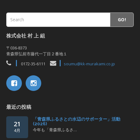
GO!
株式会社 村 上 組
〒036-8373
青森県弘前市藤代一丁目２番地１
0172-35-6111
soumu@kk-murakami.co.jp
最近の投稿
「青森県ふるさとの水辺のサポーター」活動
21
(2026)
今年も「青森県ふるさ…
4月