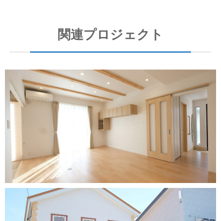
関連プロジェクト
HOUSE-住宅-
弘前市 O邸
HOUSE-住宅-