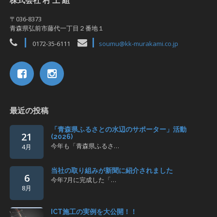
株式会社 村 上 組
〒036-8373
青森県弘前市藤代一丁目２番地１
0172-35-6111
soumu@kk-murakami.co.jp
最近の投稿
「青森県ふるさとの水辺のサポーター」活動
21
(2026)
今年も「青森県ふるさ…
4月
当社の取り組みが新聞に紹介されました
6
今年7月に完成した「…
8月
ICT施工の実例を大公開！！