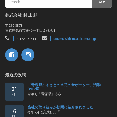
GO!
株式会社 村 上 組
〒036-8373
青森県弘前市藤代一丁目２番地１
0172-35-6111
soumu@kk-murakami.co.jp
最近の投稿
「青森県ふるさとの水辺のサポーター」活動
21
(2026)
今年も「青森県ふるさ…
4月
当社の取り組みが新聞に紹介されました
6
今年7月に完成した「…
8月