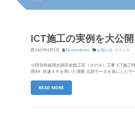
ICT施工の実例を大公
2025年6月5日
kk-murakami
お知らせ
,
イベント
小阿弥幹線用水路田舎館工区（その８）工事 ICT施工特
用AR 快速ＡＲを用いた測量 点群データを基にしたデータ解析 ; ;
READ MORE