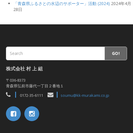
「青森県ふるさとの水辺のサポーター」活動 (2024)
2024年4月
28日
GO!
株式会社 村 上 組
〒036-8373
青森県弘前市藤代一丁目２番地１
0172-35-6111
soumu@kk-murakami.co.jp