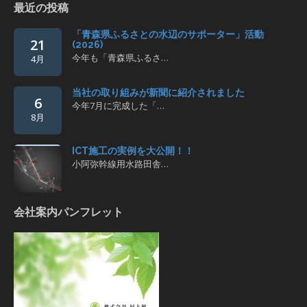
最近の投稿
「青森県ふるさとの水辺のサポーター」活動
21
(2026)
今年も「青森県ふるさ…
4月
当社の取り組みが新聞に紹介されました
6
今年7月に完成した「…
8月
ICT施工の実例を大公開！！
小阿弥幹線用水路田舎…
会社案内パンフレット