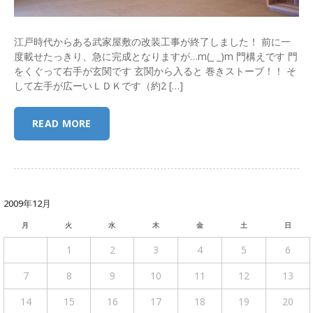
江戸時代からある武家屋敷の改装工事が終了しました！ 前に一
度載せたっきり、急に完成となりますが…m(_ _)m 門構えです 門
をくぐって右手が玄関です 玄関から入ると 巻きストーブ！！ そ
して左手が広ーいＬＤＫです（約2 […]
READ MORE
2009年12月
月
火
水
木
金
土
日
1
2
3
4
5
6
7
8
9
10
11
12
13
14
15
16
17
18
19
20