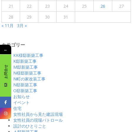
21
22
23
24
25
26
27
28
29
30
31
« 11月
3月 »
カテゴリー
←
KK様邸新築工事
K邸新築工事
M邸新築工事
お問合せ
N様邸新築工事
N町の家改装工事
N邸新築工事
O邸新築工事
お知らせ
イベント
住宅
女性社員から見た建設現場
女性社員の現場パトロール
設計のひとりごと
Ａ邸新築工事