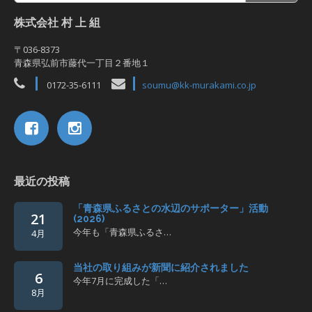
株式会社 村 上 組
〒036-8373
青森県弘前市藤代一丁目２番地１
0172-35-6111
soumu@kk-murakami.co.jp
最近の投稿
「青森県ふるさとの水辺のサポーター」活動
21
(2026)
今年も「青森県ふるさ…
4月
当社の取り組みが新聞に紹介されました
6
今年7月に完成した「…
8月